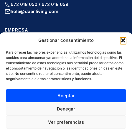
672 018 050 / 672 018 059
hola@daanliving.com
EMPRESA
Gestionar consentimiento
Inicio
Para ofrecer las mejores experiencias, utilizamos tecnologías como las
Quiénes somos
cookies para almacenar y/o acceder a la información del dispositivo. El
consentimiento de estas tecnologías nos permitirá procesar datos como
Para propietarios
el comportamiento de navegación o las identificaciones únicas en este
sitio. No consentir o retirar el consentimiento, puede afectar
Habitaciones
negativamente a ciertas características y funciones.
Contacto
Aceptar
Denegar
Ver preferencias
© 2026 DAAN LIVING SL Todos los derechos reservados.
Aviso Legal
Términos y condiciones
Política de Cookies