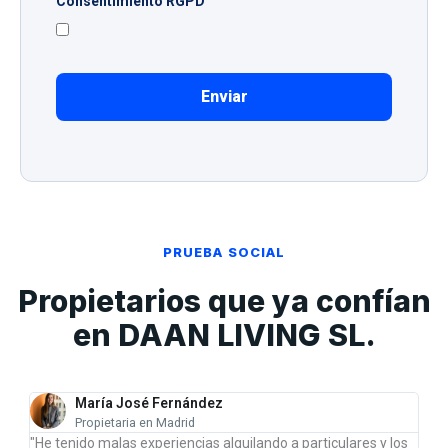
Consentimiento RGPD
Enviar
PRUEBA SOCIAL
Propietarios que ya confían
en DAAN LIVING SL.
María José Fernández
Propietaria en Madrid
o,
"He tenido malas experiencias alquilando a particulares y los
"M