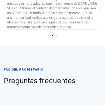
AN
miedos a la morosidad. Lo que me convenció de DAAN LIVING
mi 
SL es que firmas el contrato directamente con ellos, que son
in
que
una Sociedad Limitada. Al ser un contrato mercantil, te da
me
,
una tranquilidad jurídica que ninguna agencia tradicional te
Ad
ofrece hoy en día. Ellos se ocupan de los inquilinos y del
la
mantenimiento, yo solo de recibir el ingreso."
cu
FAQ DEL PROPIETARIO
Preguntas frecuentes